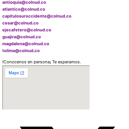
antioquia@colnud.co
atlantico@colnud.co
capitulosuroccidente@colnud.co
cesar@colnud.co
ejecafetero@colnud.co
guajira@colnud.co
magdalena@colnud.co
tolima@colnud.co
!Conocenos en persona¡ Te esperamos.