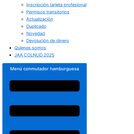
Inscripción tarjeta profesional
Permisos transitorios
Actualización
Duplicado
Novedad
Devolución de dinero
Quienes somos
JAA COLNUD 2025
Menú conmutador hamburguesa